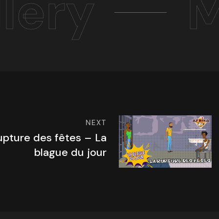
lery
M
NEXT
upture des fêtes – La
blague du jour