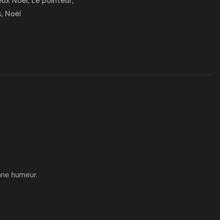
eux Noël
,
Le pointeur
,
s
,
Noël
onne humeur.