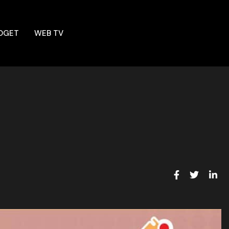
DGET
WEB TV