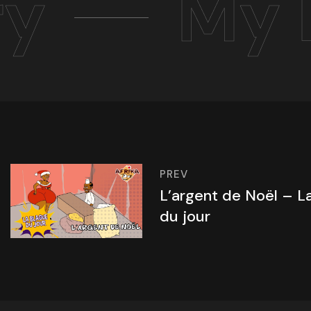
ry
My 
PREV
L’argent de Noël – L
du jour