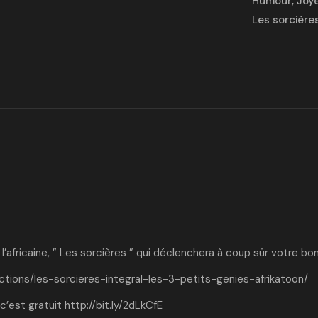
Humour
,
Joy
Les sorcière
’africaine, ” Les sorcières ” qui déclenchera à coup sûr votre b
ctions/les-sorcieres-integral-les-3-petits-genies-afrikatoon/
c’est gratuit
http://bit.ly/2dLkCfE