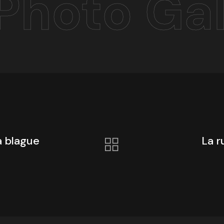
Photo Gal
a blague
La r