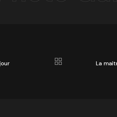
jour
La mait