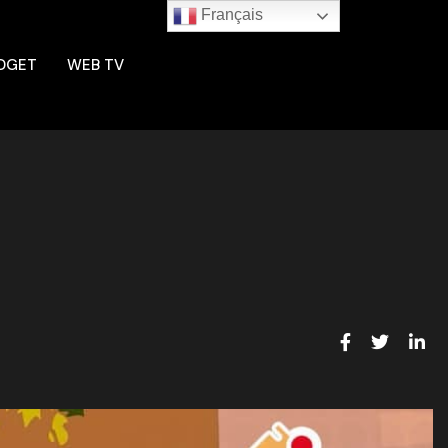
Français
DGET
WEB TV