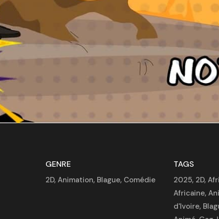
GENRE
TAGS
2D
,
Animation
,
Blague
,
Comédie
2025
,
2D
,
Afr
Africaine
,
An
d'Ivoire
,
Blag