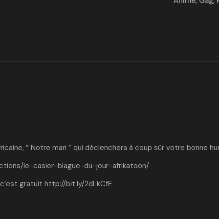
Animé
,
Gag
,
ricaine, ” Notre mari ” qui déclenchera à coup sûr votre bonne hu
ctions/le-casier-blague-du-jour-afrikatoon/
c’est gratuit
http://bit.ly/2dLkCfE