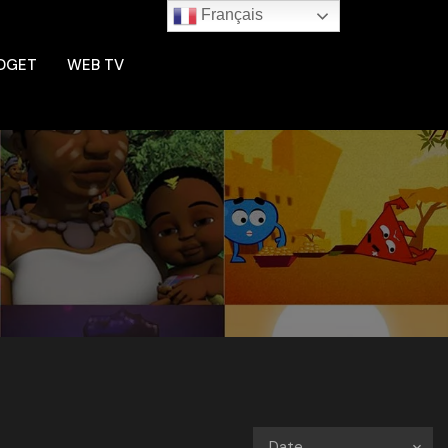
Français
DGET
WEB TV
Date