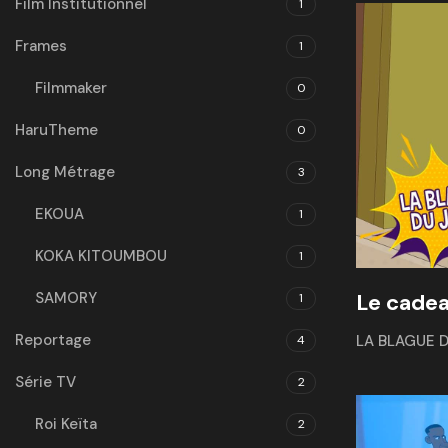
Film Institutionnel
1
Frames
1
Filmmaker
0
HaruTheme
0
Long Métrage
3
EKOUA
1
KOKA KITOUMBOU
1
SAMORY
Le cadea
1
Reportage
LA BLAGUE 
4
Série TV
2
Roi Keïta
2