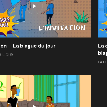
ion – La blague du jour
La 
bla
DU JOUR
LA B