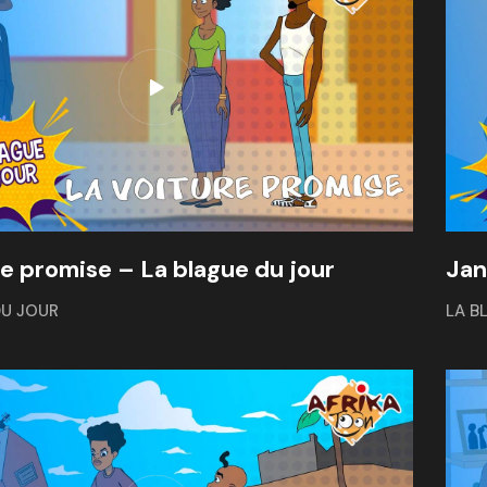
re promise – La blague du jour
Jan
DU JOUR
LA B