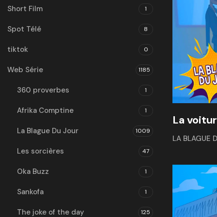
Short Film
1
Spot Télé
8
tiktok
0
Web Série
1185
360 proverbes
1
Afrika Comptine
1
La voitu
La Blague Du Jour
1009
LA BLAGUE 
Les sorcières
47
Oka Buzz
1
Sankofa
1
The joke of the day
125