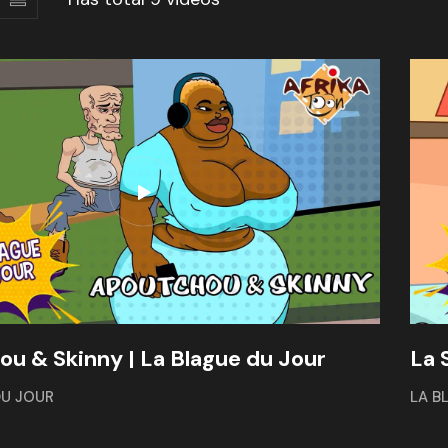
u & Skinny | La Blague du Jour
La 
DU JOUR
LA B