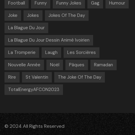
Football
Funny
Funny Jokes
Gag
Humour
Joke
Jokes
Jokes Of The Day
La Blague Du Jour
La Blague Du Jour Dessin Animé Ivoirien
La Tromperie
Laugh
Les Sorcières
Nouvelle Année
Noël
Pâques
Ramadan
Rire
St Valentin
The Joke Of The Day
TotalEnergyAFCON2023
© 2024 All Rights Reserved