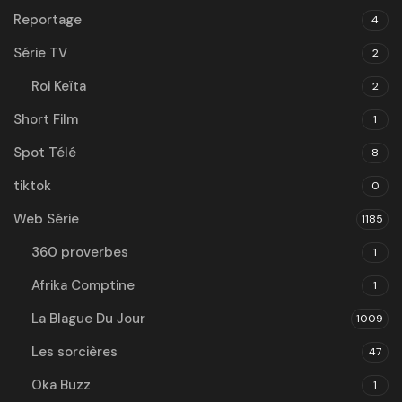
Reportage
4
Série TV
2
Roi Keïta
2
Short Film
1
Spot Télé
8
tiktok
0
Web Série
1185
360 proverbes
1
Afrika Comptine
1
La Blague Du Jour
1009
Les sorcières
47
Oka Buzz
1