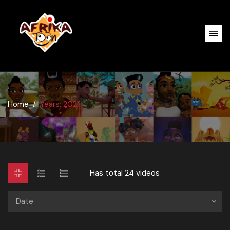
Home
Years: 2021
Has total
24 videos
Date